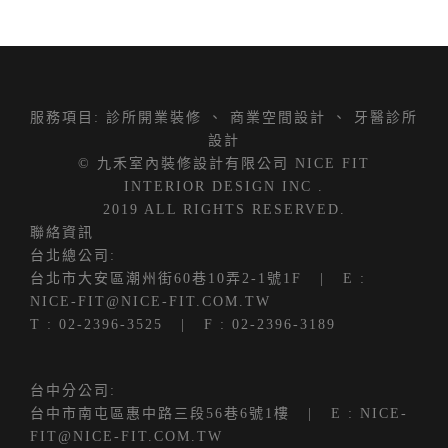
服務項目:
診所開業裝修
、
商業空間設計
、
牙醫診所
設計
© 九禾室內裝修設計有限公司 NICE FIT
INTERIOR DESIGN INC .
2019 ALL RIGHTS RESERVED.
聯絡資訊
台北總公司:
台北市大安區潮州街60巷10弄2-1號1F
| E :
NICE-FIT@NICE-FIT.COM.TW
T :
02-2396-3525
| F : 02-2396-3189
台中分公司:
台中市南屯區惠中路三段56巷6號1樓
| E :
NICE-
FIT@NICE-FIT.COM.TW