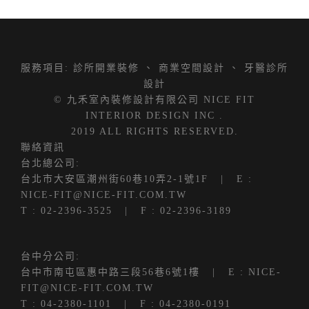
服務項目:
診所開業裝修
、
商業空間設計
、
牙醫診所
設計
© 九禾室內裝修設計有限公司 NICE FIT
INTERIOR DESIGN INC .
2019 ALL RIGHTS RESERVED.
聯絡資訊
台北總公司:
台北市大安區潮州街60巷10弄2-1號1F
| E :
NICE-FIT@NICE-FIT.COM.TW
T :
02-2396-3525
| F : 02-2396-3189
台中分公司:
台中市南屯區惠中路三段56巷6號1樓
| E :
NICE-
FIT@NICE-FIT.COM.TW
T :
04-2380-1101
| F : 04-2380-0191