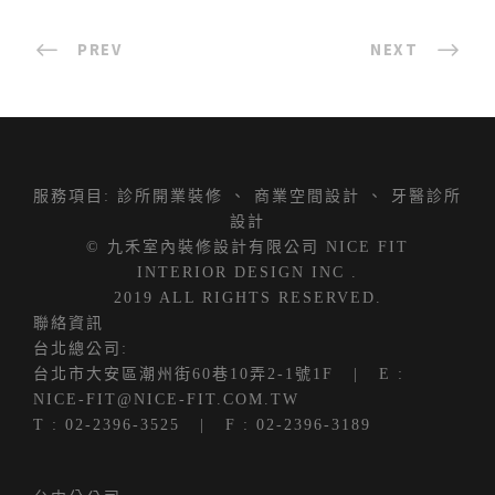
PREV
NEXT
服務項目:
診所開業裝修
、
商業空間設計
、
牙醫診所
設計
© 九禾室內裝修設計有限公司 NICE FIT
INTERIOR DESIGN INC .
2019 ALL RIGHTS RESERVED.
聯絡資訊
台北總公司:
台北市大安區潮州街60巷10弄2-1號1F
| E :
NICE-FIT@NICE-FIT.COM.TW
T :
02-2396-3525
| F : 02-2396-3189