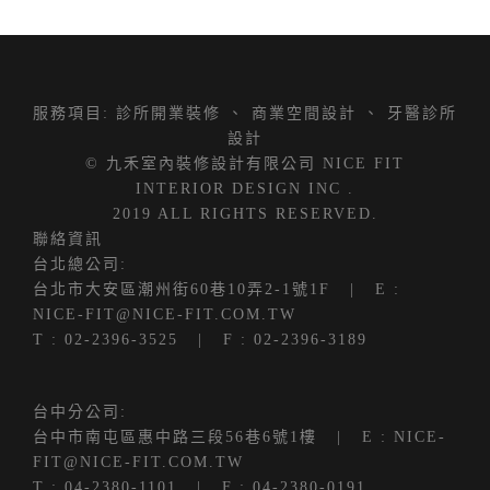
服務項目:
診所開業裝修
、
商業空間設計
、
牙醫診所
設計
© 九禾室內裝修設計有限公司 NICE FIT
INTERIOR DESIGN INC .
2019 ALL RIGHTS RESERVED.
聯絡資訊
台北總公司:
台北市大安區潮州街60巷10弄2-1號1F
| E :
NICE-FIT@NICE-FIT.COM.TW
T :
02-2396-3525
| F : 02-2396-3189
台中分公司:
台中市南屯區惠中路三段56巷6號1樓
| E :
NICE-
FIT@NICE-FIT.COM.TW
T :
04-2380-1101
| F : 04-2380-0191