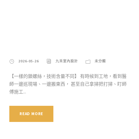
一樣是鎖螺絲，身為專
業牙醫師的時間放在哪
裡最有價值？
2026-05-26
九禾室內設計
未分類
【一樣的鎖螺絲，技術含量不同】 有時候到工地，看到醫
師一邊巡現場、一邊搬東西， 甚至自己拿掃把打掃、盯師
傅施工...
READ MORE