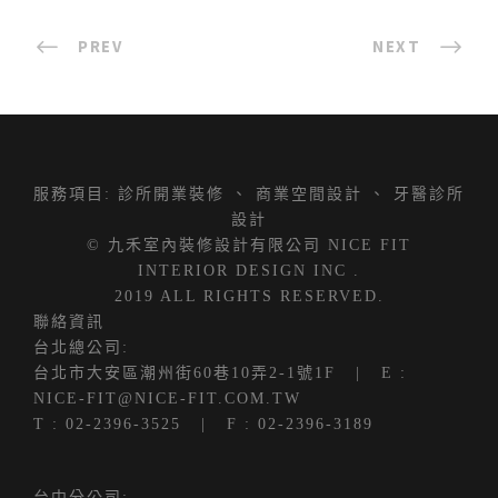
PREV
NEXT
服務項目:
診所開業裝修
、
商業空間設計
、
牙醫診所
設計
© 九禾室內裝修設計有限公司 NICE FIT
INTERIOR DESIGN INC .
2019 ALL RIGHTS RESERVED.
聯絡資訊
台北總公司:
台北市大安區潮州街60巷10弄2-1號1F
| E :
NICE-FIT@NICE-FIT.COM.TW
T :
02-2396-3525
| F : 02-2396-3189
台中分公司: