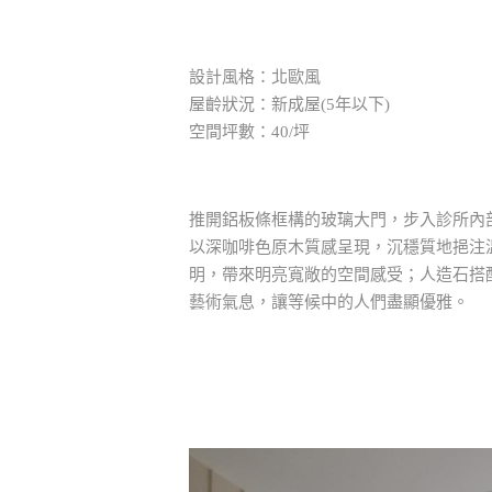
設計風格：北歐風
屋齡狀況：新成屋(5年以下)
空間坪數：40/坪
推開鋁板條框構的玻璃大門，步入診所內
以深咖啡色原木質感呈現，沉穩質地挹注
明，帶來明亮寬敞的空間感受；人造石搭
藝術氣息，讓等候中的人們盡顯優雅。