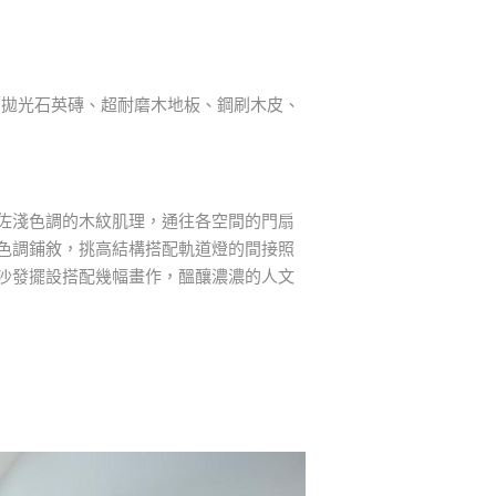
／拋光石英磚、超耐磨木地板、鋼刷木皮、
佐淺色調的木紋肌理，通往各空間的門扇
色調鋪敘，挑高結構搭配軌道燈的間接照
沙發擺設搭配幾幅畫作，醞釀濃濃的人文