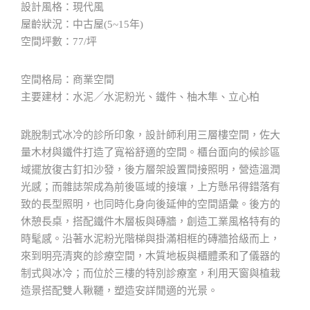
設計風格：現代風
屋齡狀況：中古屋(5~15年)
空間坪數：77/坪
空間格局：商業空間
主要建材：水泥／水泥粉光、鐵件、柚木隼、立心柏
跳脫制式冰冷的診所印象，設計師利用三層樓空間，佐大
量木材與鐵件打造了寬裕舒適的空間。櫃台面向的候診區
域擺放復古釘扣沙發，後方層架設置間接照明，營造溫潤
光感；而雜誌架成為前後區域的接壤，上方懸吊得錯落有
致的長型照明，也同時化身向後延伸的空間語彙。後方的
休憩長桌，搭配鐵件木層板與磚牆，創造工業風格特有的
時髦感。沿著水泥粉光階梯與掛滿相框的磚牆拾級而上，
來到明亮清爽的診療空間，木質地板與櫃體柔和了儀器的
制式與冰冷；而位於三樓的特別診療室，利用天窗與植栽
造景搭配雙人鞦韆，塑造安詳閒適的光景。